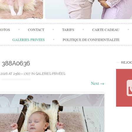
Skip
HOTOS
CONTACT
TARIFS
CARTE CADEAU
to
content
GALERIES PRIVÉES
POLITIQUE DE CONFIDENTIALITÉ
388A0636
REJOI
 2026
AT
2560 × 1707
IN
GALERIES PRIVÉES
Next
→