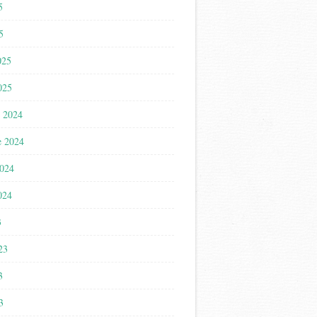
5
5
025
025
 2024
e 2024
2024
024
3
023
3
3