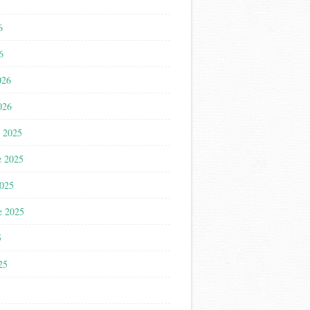
6
6
026
026
 2025
e 2025
2025
e 2025
5
025