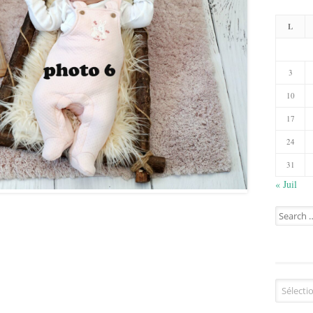
L
3
10
17
24
31
« Juil
Search
for:
Catégorie