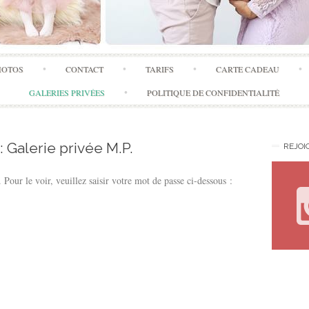
Skip
HOTOS
CONTACT
TARIFS
CARTE CADEAU
to
content
GALERIES PRIVÉES
POLITIQUE DE CONFIDENTIALITÉ
: Galerie privée M.P.
REJOI
Pour le voir, veuillez saisir votre mot de passe ci-dessous :