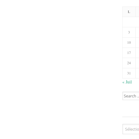
L
3
10
17
24
31
« Juil
Search
for:
Catégorie