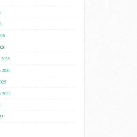
6
6
026
026
 2025
e 2025
2025
e 2025
5
025