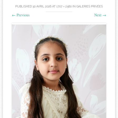
PUBLISHED
30 AVRIL 2026
AT
1707 × 2560
IN
GALERIES PRIVÉES
←
Previous
Next
→