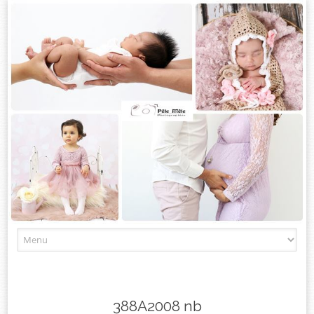
Skip
to
content
388A2008 nb