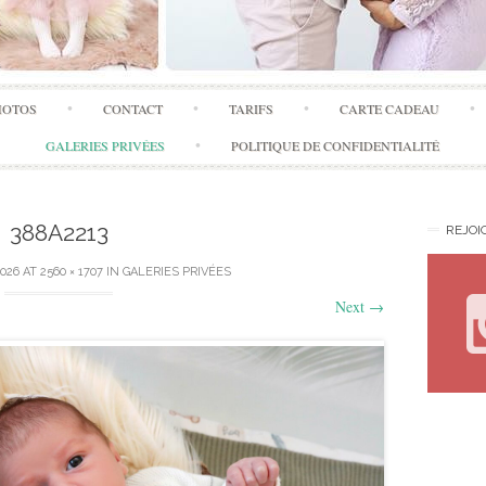
Skip
HOTOS
CONTACT
TARIFS
CARTE CADEAU
to
content
GALERIES PRIVÉES
POLITIQUE DE CONFIDENTIALITÉ
388A2213
REJOI
2026
AT
2560 × 1707
IN
GALERIES PRIVÉES
Next
→