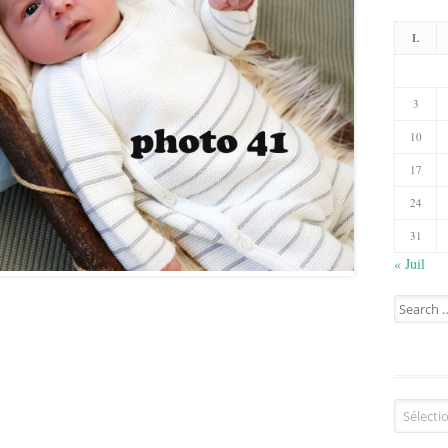
L
3
10
17
24
31
« Juil
Search
for:
Catégorie