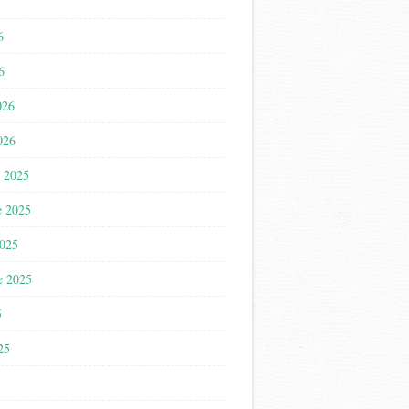
6
6
026
026
 2025
e 2025
2025
e 2025
5
025