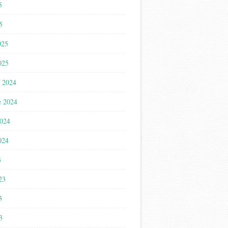
5
5
025
025
 2024
e 2024
2024
024
3
023
3
3