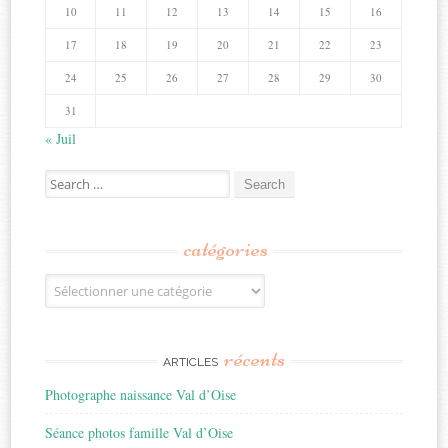
10
11
12
13
14
15
16
17
18
19
20
21
22
23
24
25
26
27
28
29
30
31
« Juil
Search
for:
catégories
Catégories
récents
ARTICLES
Photographe naissance Val d’Oise
Séance photos famille Val d’Oise