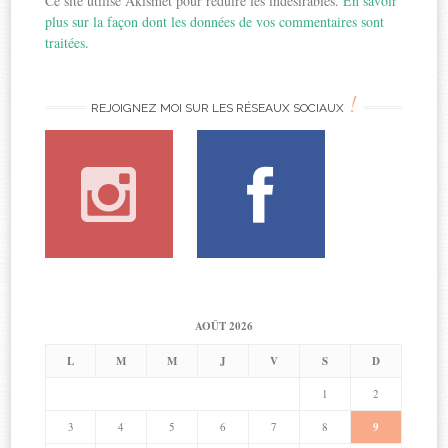
Ce site utilise Akismet pour réduire les indésirables.
En savoir
plus sur la façon dont les données de vos commentaires sont
traitées
.
!
REJOIGNEZ MOI SUR LES RÉSEAUX SOCIAUX
AOÛT 2026
L
M
M
J
V
S
D
1
2
3
4
5
6
7
8
9