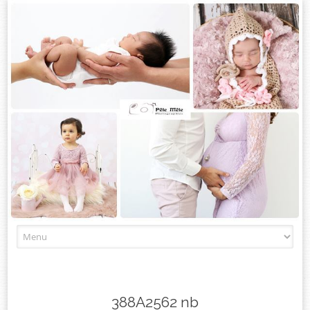
Skip
to
content
388A2562 nb