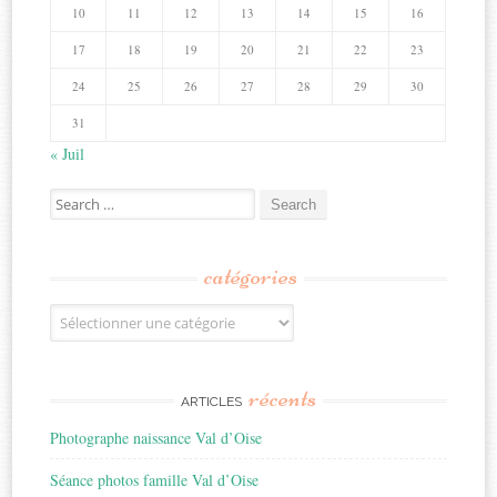
10
11
12
13
14
15
16
17
18
19
20
21
22
23
24
25
26
27
28
29
30
31
« Juil
Search
for:
catégories
Catégories
récents
ARTICLES
Photographe naissance Val d’Oise
Séance photos famille Val d’Oise