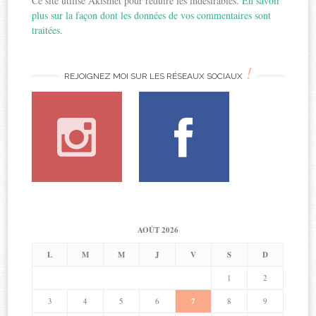
Ce site utilise Akismet pour réduire les indésirables.
En savoir
plus sur la façon dont les données de vos commentaires sont
traitées
.
!
REJOIGNEZ MOI SUR LES RÉSEAUX SOCIAUX
AOÛT 2026
L
M
M
J
V
S
D
1
2
3
4
5
6
7
8
9