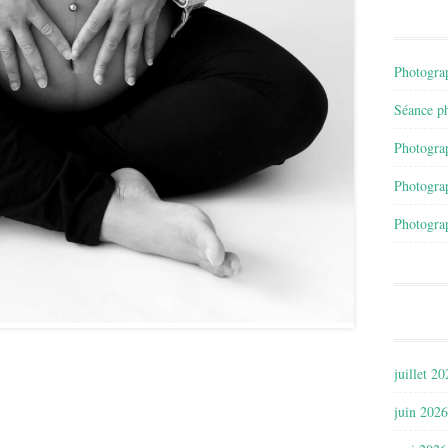
Photograp
Séance ph
Photograp
Photograp
Photograp
juillet 2
juin 2026