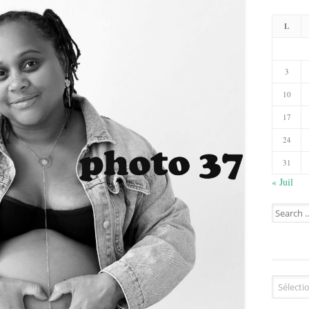
L
3
10
17
24
31
« Juil
Search
for:
Catégorie