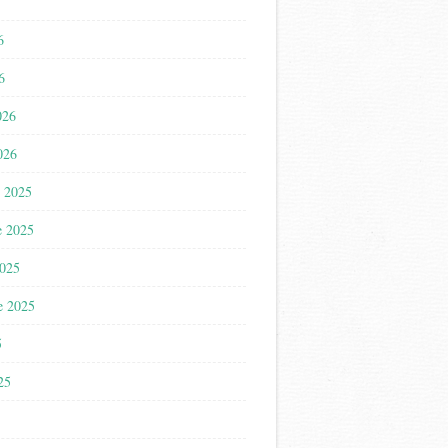
6
6
026
026
 2025
e 2025
2025
e 2025
5
025