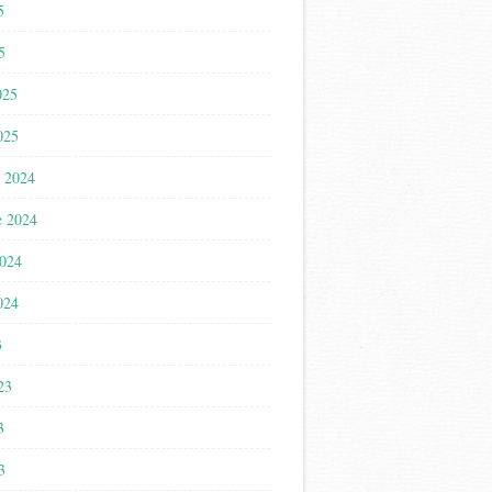
5
5
025
025
 2024
e 2024
2024
024
3
023
3
3