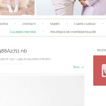
Skip
HOTOS
CONTACT
TARIFS
CARTE CADEAU
to
content
GALERIES PRIVÉES
POLITIQUE DE CONFIDENTIALITÉ
388A2711 nb
REJOI
2026
AT
1707 × 2560
IN
GALERIES PRIVÉES
Next
→