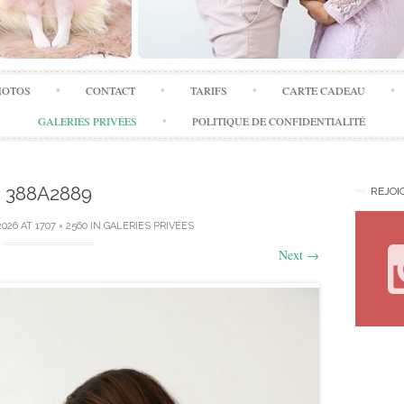
Skip
HOTOS
CONTACT
TARIFS
CARTE CADEAU
to
content
GALERIES PRIVÉES
POLITIQUE DE CONFIDENTIALITÉ
388A2889
REJOI
2026
AT
1707 × 2560
IN
GALERIES PRIVÉES
Next
→