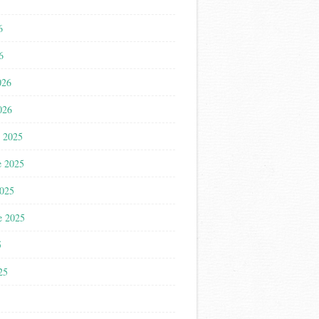
6
6
026
026
 2025
e 2025
2025
e 2025
5
025