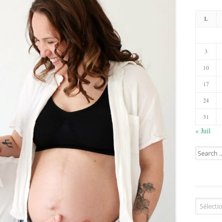
L
3
10
17
24
31
« Juil
Search
for:
Catégorie