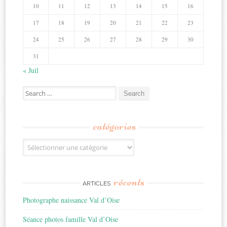
10
11
12
13
14
15
16
17
18
19
20
21
22
23
24
25
26
27
28
29
30
31
« Juil
Search
for:
catégories
Catégories
récents
ARTICLES
Photographe naissance Val d’Oise
Séance photos famille Val d’Oise