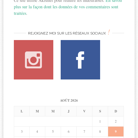
Ce site utilise Akismet pour réduire les indésirables.
En savoir
plus sur la façon dont les données de vos commentaires sont
traitées
.
!
REJOIGNEZ MOI SUR LES RÉSEAUX SOCIAUX
AOÛT 2026
L
M
M
J
V
S
D
1
2
3
4
5
6
7
8
9