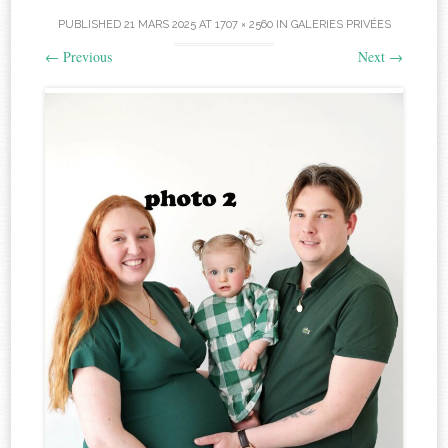
PUBLISHED
21 MARS 2025
AT
1707 × 2560
IN
GALERIES PRIVÉES
←
Previous
Next
→