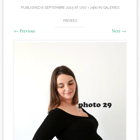
PUBLISHED
6 SEPTEMBRE 2025
AT
1707 × 2560
IN
GALERIES
PRIVÉES
←
Previous
Next
→