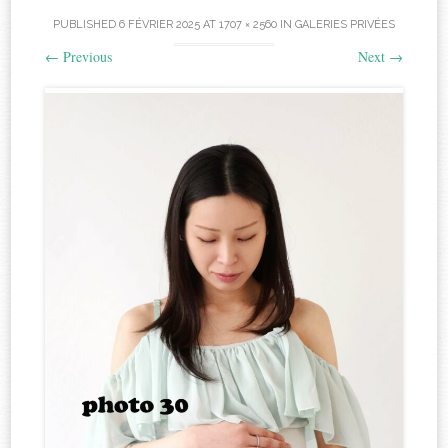
PUBLISHED
6 FÉVRIER 2025
AT
1707 × 2560
IN
GALERIES PRIVÉES
←
Previous
Next
→