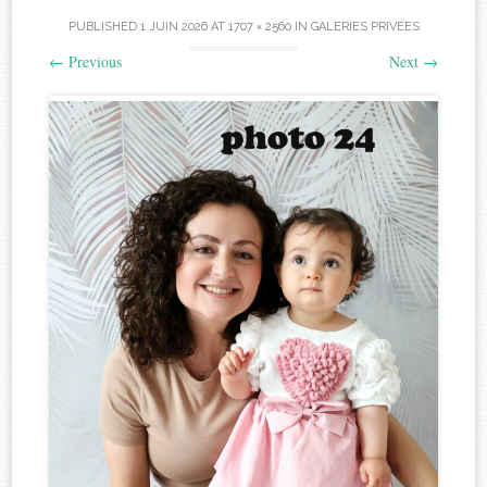
PUBLISHED
1 JUIN 2026
AT
1707 × 2560
IN
GALERIES PRIVÉES
←
Previous
Next
→