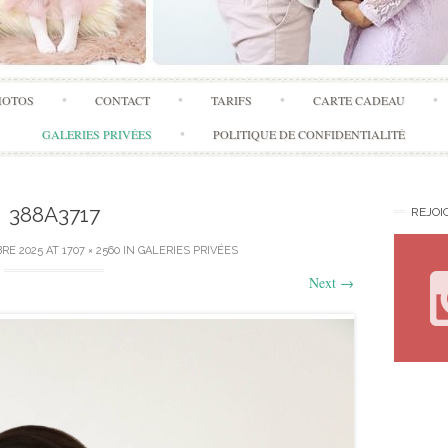
Skip
HOTOS
CONTACT
TARIFS
CARTE CADEAU
to
content
GALERIES PRIVÉES
POLITIQUE DE CONFIDENTIALITÉ
388A3717
REJOI
RE 2025
AT
1707 × 2560
IN
GALERIES PRIVÉES
Next
→