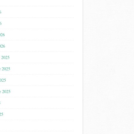
6
6
026
026
 2025
e 2025
2025
e 2025
5
025