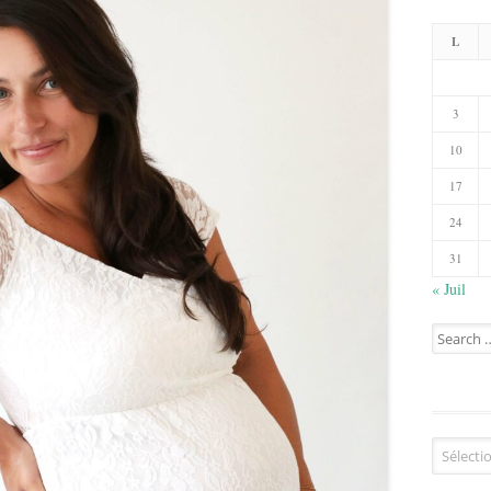
L
3
10
17
24
31
« Juil
Search
for:
Catégorie