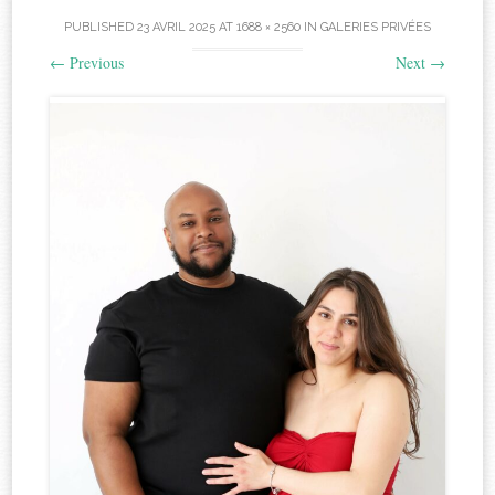
PUBLISHED
23 AVRIL 2025
AT
1688 × 2560
IN
GALERIES PRIVÉES
←
Previous
Next
→