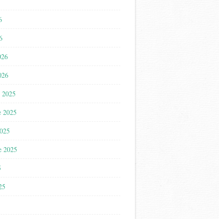
6
6
026
026
 2025
e 2025
2025
e 2025
5
025