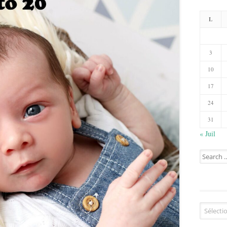
L
3
10
17
24
31
« Juil
Search
for:
Catégorie