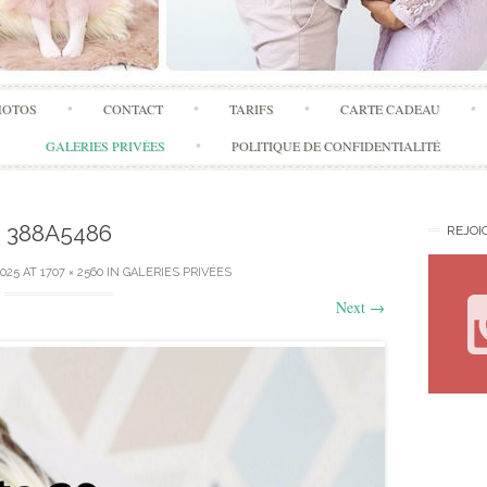
Skip
HOTOS
CONTACT
TARIFS
CARTE CADEAU
to
content
GALERIES PRIVÉES
POLITIQUE DE CONFIDENTIALITÉ
388A5486
REJOI
2025
AT
1707 × 2560
IN
GALERIES PRIVÉES
Next
→