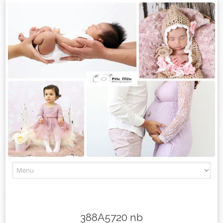
Skip
to
content
388A5720 nb