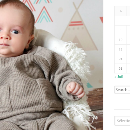
L
3
10
17
24
31
« Juil
Search
for:
Catégorie