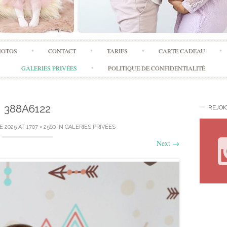
Skip
HOTOS
CONTACT
TARIFS
CARTE CADEAU
to
content
GALERIES PRIVÉES
POLITIQUE DE CONFIDENTIALITÉ
388A6122
REJOI
E 2025
AT
1707 × 2560
IN
GALERIES PRIVÉES
Next
→