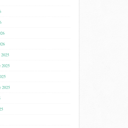
6
6
026
026
 2025
e 2025
2025
e 2025
5
025