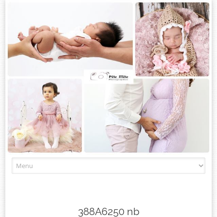
Skip
to
content
388A6250 nb