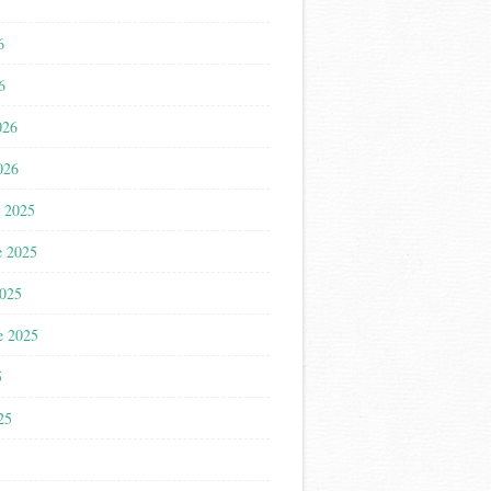
6
6
026
026
 2025
e 2025
2025
e 2025
5
025