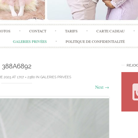
Skip
HOTOS
CONTACT
TARIFS
CARTE CADEAU
to
content
GALERIES PRIVÉES
POLITIQUE DE CONFIDENTIALITÉ
388A6892
REJOI
E 2025
AT
1707 × 2560
IN
GALERIES PRIVÉES
Next
→