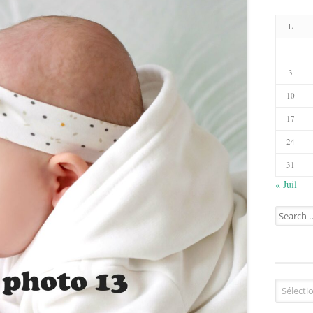
L
3
10
17
24
31
« Juil
Search
for:
Catégorie