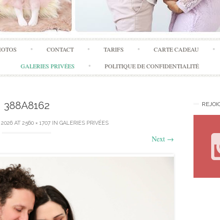
Skip
HOTOS
CONTACT
TARIFS
CARTE CADEAU
to
content
GALERIES PRIVÉES
POLITIQUE DE CONFIDENTIALITÉ
388A8162
REJOI
 2026
AT
2560 × 1707
IN
GALERIES PRIVÉES
Next
→