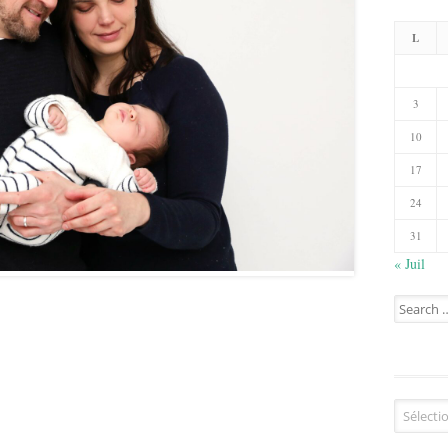
L
3
10
17
24
31
« Juil
Search
for:
Catégorie