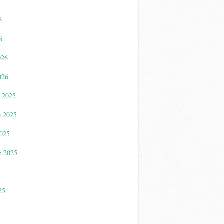
6
6
026
026
 2025
e 2025
2025
e 2025
5
025