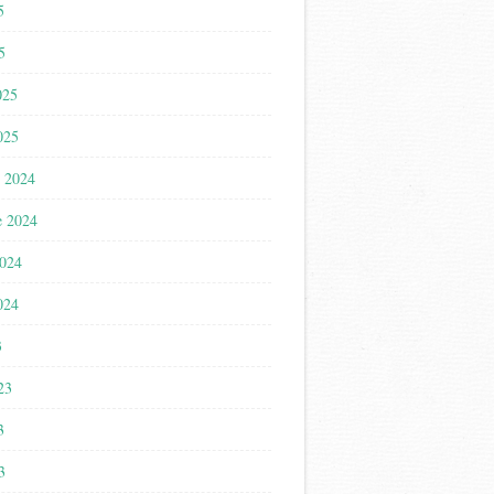
5
5
025
025
 2024
e 2024
2024
024
3
023
3
3