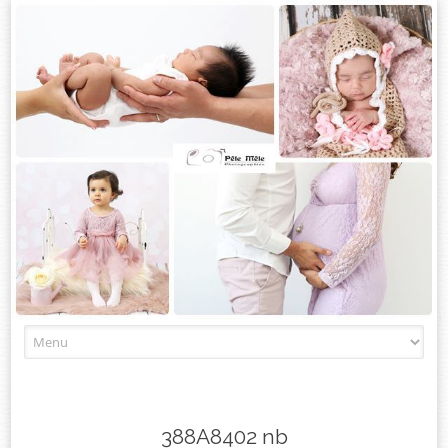
Skip
to
content
388A8402 nb