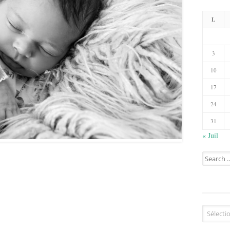
L
3
10
17
24
31
« Juil
Search
for:
Catégorie