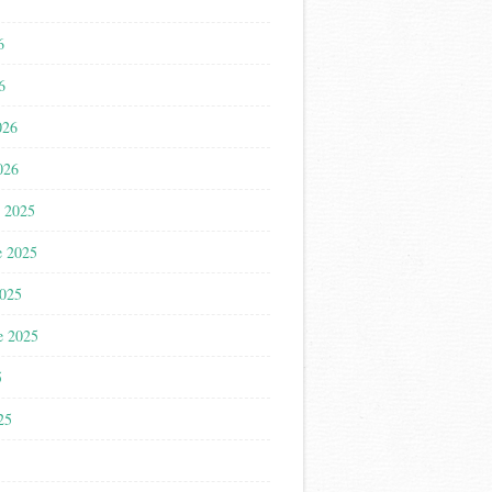
6
6
026
026
 2025
e 2025
2025
e 2025
5
025