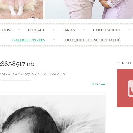
Skip
HOTOS
CONTACT
TARIFS
CARTE CADEAU
to
content
GALERIES PRIVÉES
POLITIQUE DE CONFIDENTIALITÉ
388A8517 nb
REJOI
 2025
AT
2560 × 1707
IN
GALERIES PRIVÉES
Next
→