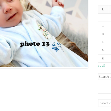
L
3
10
17
24
31
« Juil
Search
for:
Catégorie