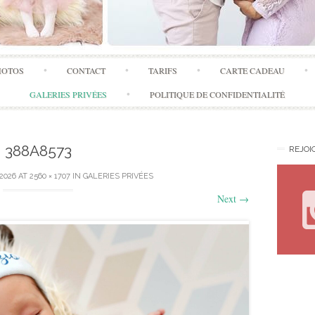
Skip
HOTOS
CONTACT
TARIFS
CARTE CADEAU
to
content
GALERIES PRIVÉES
POLITIQUE DE CONFIDENTIALITÉ
388A8573
REJOI
 2026
AT
2560 × 1707
IN
GALERIES PRIVÉES
Next
→