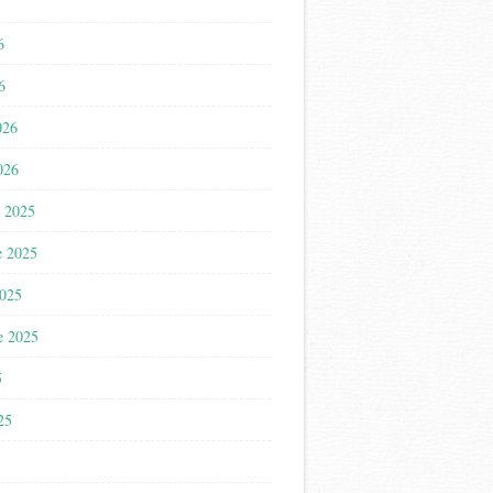
6
6
026
026
 2025
e 2025
2025
e 2025
5
025