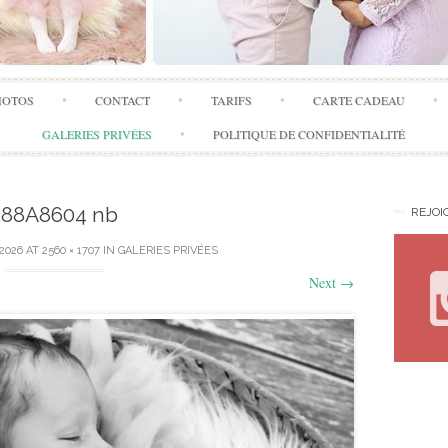
Skip
HOTOS
CONTACT
TARIFS
CARTE CADEAU
to
content
GALERIES PRIVÉES
POLITIQUE DE CONFIDENTIALITÉ
388A8604 nb
REJOI
 2026
AT
2560 × 1707
IN
GALERIES PRIVÉES
Next
→