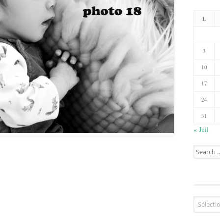
L
3
10
17
24
31
« Juil
Search
for:
Catégorie