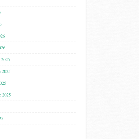
6
6
026
026
 2025
e 2025
2025
e 2025
5
025