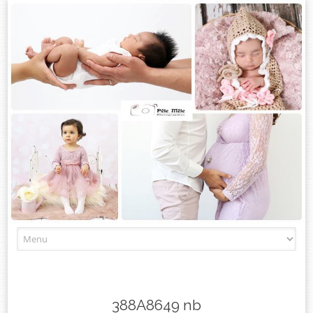
Skip
to
content
388A8649 nb