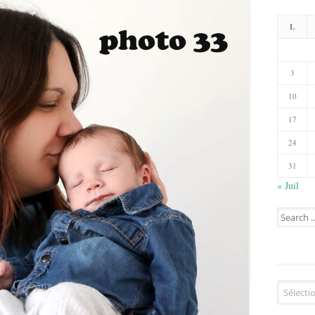
L
3
10
17
24
31
« Juil
Search
for:
Catégorie