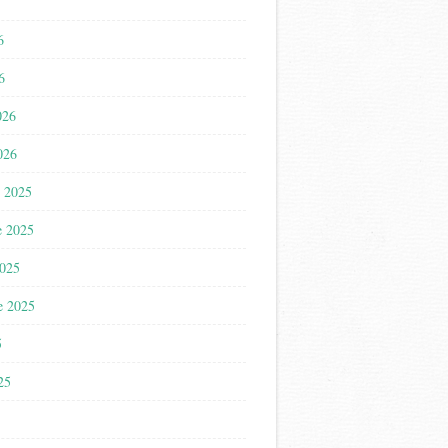
6
6
026
026
 2025
e 2025
2025
e 2025
5
025