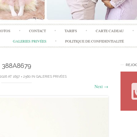
Skip
HOTOS
CONTACT
TARIFS
CARTE CADEAU
to
content
GALERIES PRIVÉES
POLITIQUE DE CONFIDENTIALITÉ
388A8679
REJOI
 2026
AT
1697 × 2560
IN
GALERIES PRIVÉES
Next
→