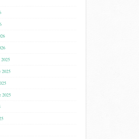
6
6
026
026
 2025
e 2025
2025
e 2025
5
025