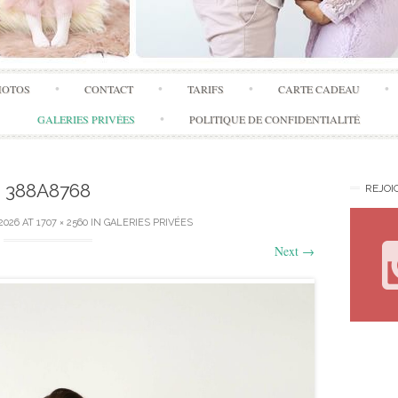
Skip
HOTOS
CONTACT
TARIFS
CARTE CADEAU
to
content
GALERIES PRIVÉES
POLITIQUE DE CONFIDENTIALITÉ
388A8768
REJOI
 2026
AT
1707 × 2560
IN
GALERIES PRIVÉES
Next
→