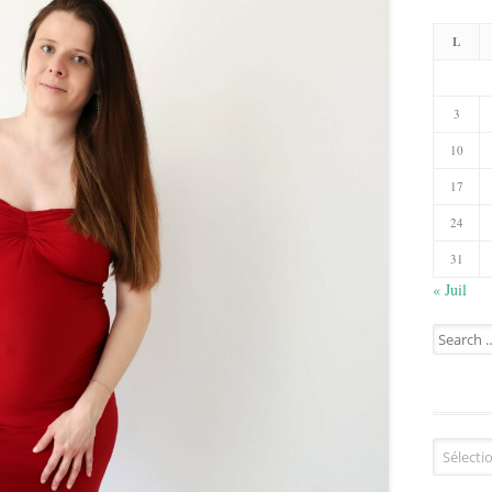
L
3
10
17
24
31
« Juil
Search
for:
Catégorie