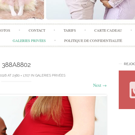
Skip
HOTOS
CONTACT
TARIFS
CARTE CADEAU
to
content
GALERIES PRIVÉES
POLITIQUE DE CONFIDENTIALITÉ
388A8802
REJOI
 2026
AT
2560 × 1707
IN
GALERIES PRIVÉES
Next
→