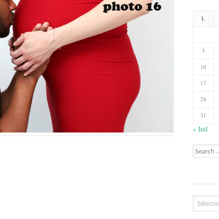
L
3
10
17
24
31
« Juil
Search
for:
Catégorie