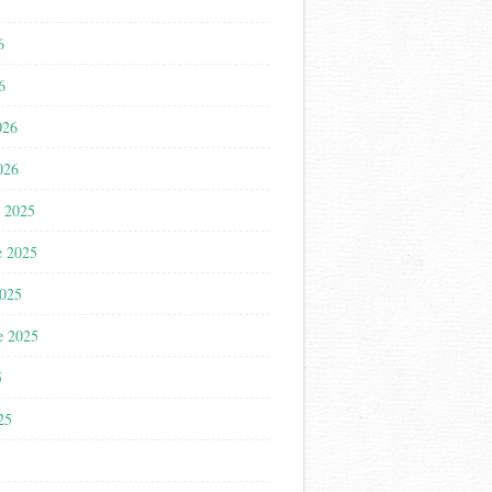
6
6
026
026
 2025
e 2025
2025
e 2025
5
025