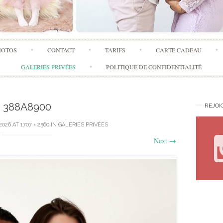
Skip
HOTOS
CONTACT
TARIFS
CARTE CADEAU
to
content
GALERIES PRIVÉES
POLITIQUE DE CONFIDENTIALITÉ
388A8900
REJOI
 2026
AT
1707 × 2560
IN
GALERIES PRIVÉES
Next
→