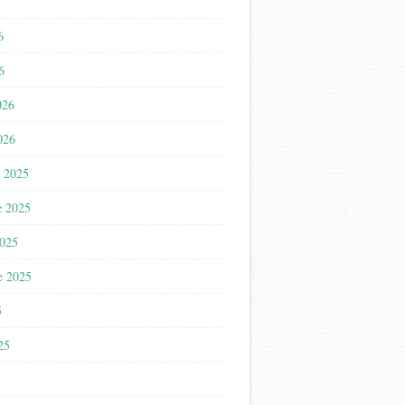
6
6
026
026
 2025
e 2025
2025
e 2025
5
025