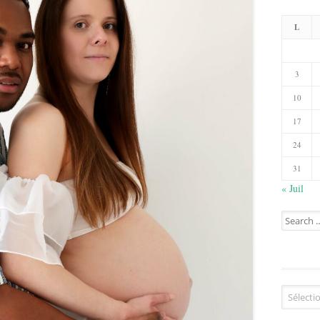
L
3
10
17
24
31
« Juil
Search
for:
Catégorie