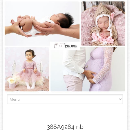
Skip
to
content
388A9284 nb