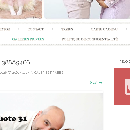
Skip
HOTOS
CONTACT
TARIFS
CARTE CADEAU
to
content
GALERIES PRIVÉES
POLITIQUE DE CONFIDENTIALITÉ
388A9466
REJOI
 2026
AT
2560 × 1707
IN
GALERIES PRIVÉES
Next
→