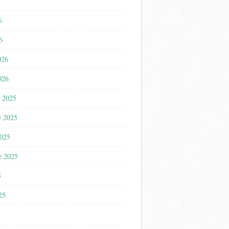
6
6
026
026
 2025
e 2025
2025
e 2025
5
025