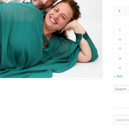
L
3
10
17
24
31
« Juil
Search
for:
Catégorie