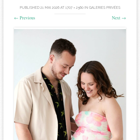
PUBLISHED
21 MAI 2026
AT
1707 × 2560
IN
GALERIES PRIVÉES
←
Previous
Next
→