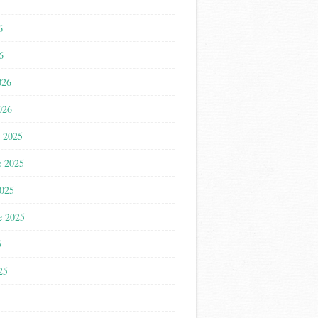
6
6
026
026
 2025
e 2025
2025
e 2025
5
025