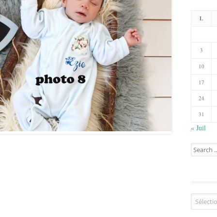
L
3
10
17
24
31
« Juil
Search
for:
Catégorie