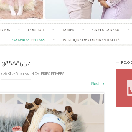
Skip
HOTOS
CONTACT
TARIFS
CARTE CADEAU
to
content
GALERIES PRIVÉES
POLITIQUE DE CONFIDENTIALITÉ
388A8557
REJOI
 2026
AT
2560 × 1707
IN
GALERIES PRIVÉES
Next
→