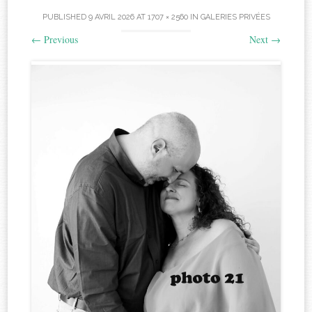
PUBLISHED
9 AVRIL 2026
AT
1707 × 2560
IN
GALERIES PRIVÉES
←
Previous
Next
→