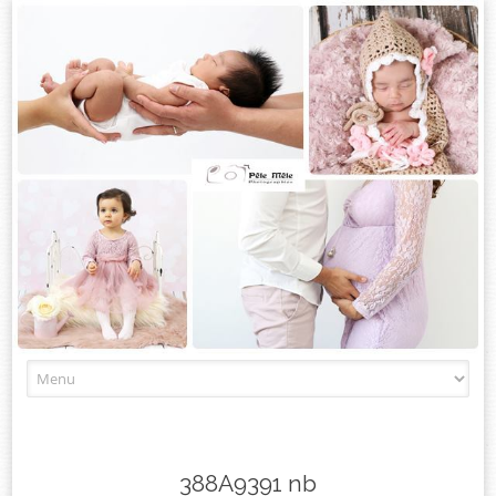
Skip
to
content
388A9391 nb