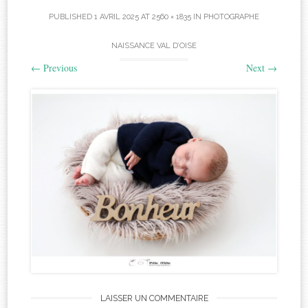
PUBLISHED
1 AVRIL 2025
AT
2560 × 1835
IN
PHOTOGRAPHE
NAISSANCE VAL D’OISE
←
Previous
Next
→
LAISSER UN COMMENTAIRE