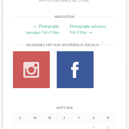
PHOTOS NAISSANCE VAL D'OISE
.
Post
NAVIGATION
←
Photographe
Photographe naissance
navigation
naissance Val d’Oise
Val d’Oise
→
!
REJOIGNEZ MOI SUR LES RÉSEAUX SOCIAUX
AOÛT 2026
L
M
M
J
V
S
D
1
2