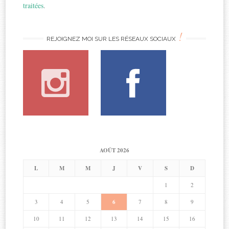
traitées
.
!
REJOIGNEZ MOI SUR LES RÉSEAUX SOCIAUX
AOÛT 2026
L
M
M
J
V
S
D
1
2
3
4
5
6
7
8
9
10
11
12
13
14
15
16