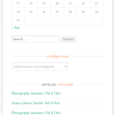
17
18
19
20
21
22
23
24
25
26
27
28
29
30
31
« Juil
Search
for:
catégories
Catégories
récents
ARTICLES
Photographe naissance Val d’Oise
Séance photos famille Val d’Oise
Photographe naissance Val d’Oise