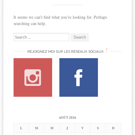
It seems we can’t find what you’re looking for. Perhaps
searching can help.
Search
for:
!
REJOIGNEZ MOI SUR LES RÉSEAUX SOCIAUX
AOÛT 2026
L
M
M
J
V
S
D